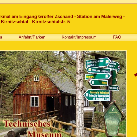
kmal am Eingang Großer Zschand - Station am Malerweg -
irnitzschtal - Kirnitzschtalstr. 5
es
Anfahrt/Parken
Kontakt/Impressum
FAQ